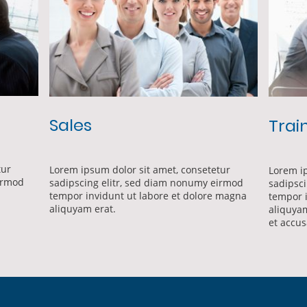
Sales
Trai
tur
Lorem ipsum dolor sit amet, consetetur
Lorem ip
irmod
sadipscing elitr, sed diam nonumy eirmod
sadipsc
tempor invidunt ut labore et dolore magna
tempor 
aliquyam erat.
aliquyam
et accus