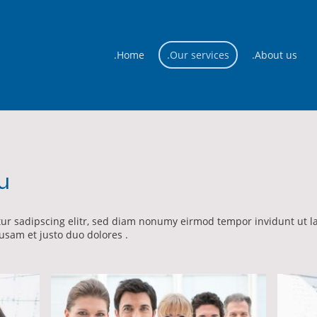
.Home
.Our services
.About us
u
tur sadipscing elitr, sed diam nonumy eirmod tempor invidunt ut l
usam et justo duo dolores .